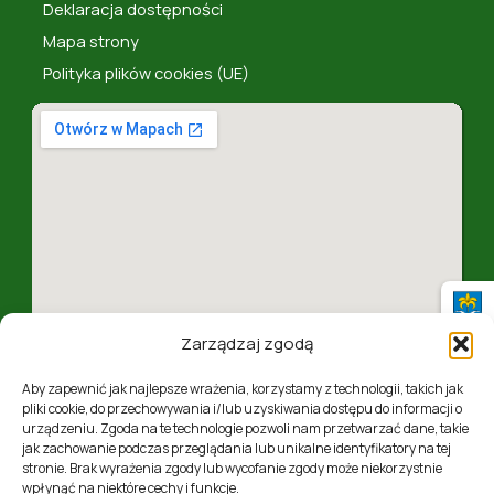
Deklaracja dostępności
Mapa strony
Polityka plików cookies (UE)
Zarządzaj zgodą
Aby zapewnić jak najlepsze wrażenia, korzystamy z technologii, takich jak
pliki cookie, do przechowywania i/lub uzyskiwania dostępu do informacji o
urządzeniu. Zgoda na te technologie pozwoli nam przetwarzać dane, takie
jak zachowanie podczas przeglądania lub unikalne identyfikatory na tej
ul. 1 Maja 4, 37-310 Nowa Sarzyna, woj. podkarpackie
stronie. Brak wyrażenia zgody lub wycofanie zgody może niekorzystnie
wpłynąć na niektóre cechy i funkcje.