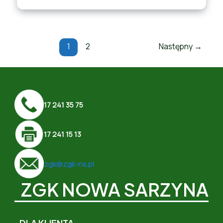
1
2
Następny
→
17 241 35 75
17 241 15 13
zgk@zgk-ns.pl
ZGK NOWA SARZYNA
DLA KLIENTA