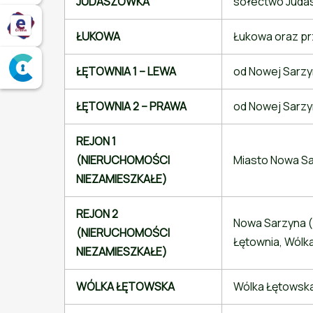
JUDASZÓWKA
sołectwo Juda
Elektroniczne Biuro Obsługi Mieszkańca
ŁUKOWA
Łukowa oraz pr
Serwis ePUAP
ŁĘTOWNIA 1 – LEWA
od Nowej Sarzyn
ŁĘTOWNIA 2 – PRAWA
od Nowej Sarzy
REJON 1
(NIERUCHOMOŚCI
Miasto Nowa Sa
NIEZAMIESZKAŁE)
REJON 2
Nowa Sarzyna (u
(NIERUCHOMOŚCI
Łętownia, Wólk
NIEZAMIESZKAŁE)
WÓLKA ŁĘTOWSKA
Wólka Łętowsk