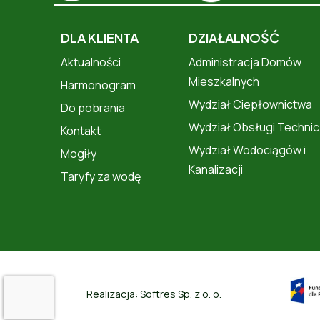
DLA KLIENTA
DZIAŁALNOŚĆ
Aktualności
Administracja Domów
Mieszkalnych
Harmonogram
Wydział Ciepłownictwa
Do pobrania
Wydział Obsługi Technic
Kontakt
Wydział Wodociągów i
Mogiły
Kanalizacji
Taryfy za wodę
Realizacja:
Softres Sp. z o. o.