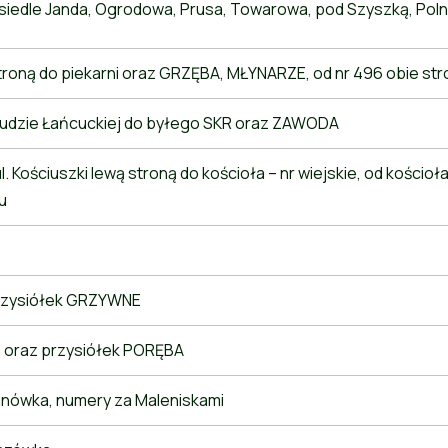
siedle Janda, Ogrodowa, Prusa, Towarowa, pod Szyszką, Polna
stroną do piekarni oraz GRZĘBA, MŁYNARZE, od nr 496 obie st
Rudzie Łańcuckiej do byłego SKR oraz ZAWODA
l. Kościuszki lewą stroną do kościoła – nr wiejskie, od kościoła
u
rzysiółek GRZYWNE
 oraz przysiółek PORĘBA
ranówka, numery za Maleniskami