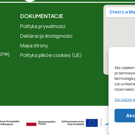
DOKUMENTACJE
Polityka prywatności
Deklaracja dostępności
Mapa strony
znej
Polityka plików cookies (UE)
Aby zapewnić
przechowywa
technologie
lub unikalne
może niekorz
Zarządzaj s
Akc