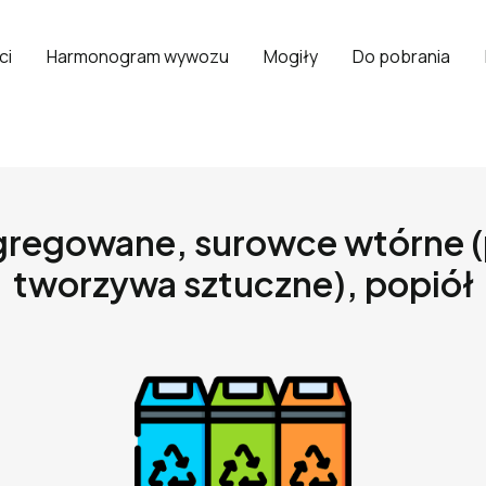
ci
Harmonogram wywozu
Mogiły
Do pobrania
regowane, surowce wtórne (pa
tworzywa sztuczne), popiół