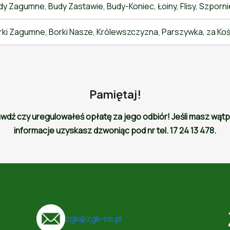
y Zagumne, Budy Zastawie, Budy-Koniec, Łoiny, Flisy, Szporni
ki Zagumne, Borki Nasze, Królewszczyzna, Parszywka, za Kośc
Pamiętaj!
ź czy uregulowałeś opłatę za jego odbiór! Jeśli masz wątpli
informacje uzyskasz dzwoniąc pod nr tel. 17 24 13 478.
zgk@zgk-ns.pl