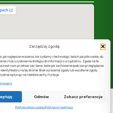
Zarządzaj zgodą
 jak najlepsze wrażenia, korzystamy z technologii, takich jak pliki cookie, do
nia i/lub uzyskiwania dostępu do informacji o urządzeniu. Zgoda na te
 pozwoli nam przetwarzać dane, takie jak zachowanie podczas przeglądania
ul. 1 Maja 4, 37-310 Nowa Sarzyna, woj. podkarpackie
 identyfikatory na tej stronie. Brak wyrażenia zgody lub wycofanie zgody
ystnie wpłynąć na niektóre cechy i funkcje.
erwisami
eptuję
Odmów
Zobacz preferencje
Prawa autorskie © 2026 ZGK Nowa
Sarzyna
Polityka plików cookies
Polityka prywatności