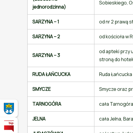
Sobieskiego, O
jednorodzinna)
SARZYNA – 1
od nr 2 prawą 
SARZYNA – 2
od kościoła w 
od apteki przy u
SARZYNA – 3
stroną do hotel
RUDA ŁAŃCUCKA
Ruda Łańcucka
SMYCZE
Smycze oraz p
TARNOGÓRA
cała Tarnogóra
Miasto i Gmina Nowa Sarzyna - oficjalna strona
JELNA
cała Jelna, Ba
Biuletyn Informacji Publicznej