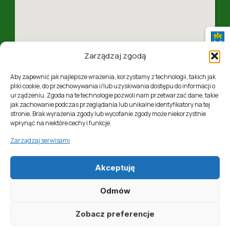
Zarządzaj zgodą
Aby zapewnić jak najlepsze wrażenia, korzystamy z technologii, takich jak
pliki cookie, do przechowywania i/lub uzyskiwania dostępu do informacji o
urządzeniu. Zgoda na te technologie pozwoli nam przetwarzać dane, takie
jak zachowanie podczas przeglądania lub unikalne identyfikatory na tej
ul. 1 Maja 4, 37-310 Nowa Sarzyna, woj. podkarpackie
stronie. Brak wyrażenia zgody lub wycofanie zgody może niekorzystnie
wpłynąć na niektóre cechy i funkcje.
Zarządzaj serwisami
Akceptuję
Realizacja:
Softres Sp. z o. o.
Odmów
Zobacz preferencje