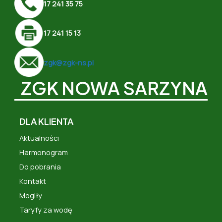
17 241 35 75
17 241 15 13
zgk@zgk-ns.pl
ZGK NOWA SARZYNA
DLA KLIENTA
Aktualności
Harmonogram
Do pobrania
Kontakt
Mogiły
Taryfy za wodę