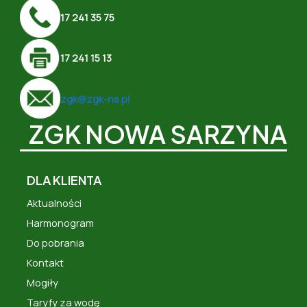
17 241 35 75
17 241 15 13
zgk@zgk-ns.pl
ZGK NOWA SARZYNA
DLA KLIENTA
Aktualności
Harmonogram
Do pobrania
Kontakt
Mogiły
Taryfy za wodę