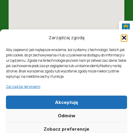
Zarządzaj zgodą
Aby zapewnić jak najlepsze wrażenia, korzystamy z technologii, takich jak
pliki cookie, do przechowywania i/lub uzyskiwania dostępu do informacji o
urządzeniu. Zgoda na te technologie pozwoli nam przetwarzać dane, takie
jak zachowanie podczas przeglądania lub unikalne identyfikatory na tej
ul. 1 Maja 4, 37-310 Nowa Sarzyna, woj. podkarpackie
stronie. Brak wyrażenia zgody lub wycofanie zgody może niekorzystnie
wpłynąć na niektóre cechy i funkcje.
Zarządzaj serwisami
Akceptuję
Realizacja:
Softres Sp. z o. o.
Odmów
Zobacz preferencje