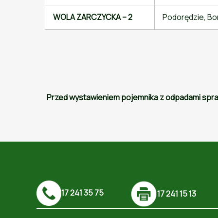
WOLA ZARCZYCKA – 2
Podorędzie, Bor
Przed wystawieniem pojemnika z odpadami sprawd
17 241 35 75
17 241 15 13