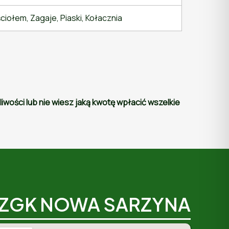
iołem, Zagaje, Piaski, Kołacznia
wości lub nie wiesz jaką kwotę wpłacić wszelkie
ZGK NOWA SARZYNA