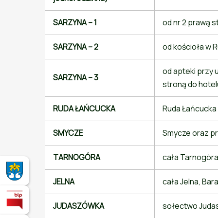
SARZYNA – 1
od nr 2 prawą 
SARZYNA – 2
od kościoła w 
od apteki przy u
SARZYNA – 3
stroną do hotel
RUDA ŁAŃCUCKA
Ruda Łańcucka
SMYCZE
Smycze oraz p
TARNOGÓRA
cała Tarnogóra
Miasto i Gmina Nowa Sarzyna - oficjalna strona
JELNA
cała Jelna, Ba
Biuletyn Informacji Publicznej
JUDASZÓWKA
sołectwo Juda