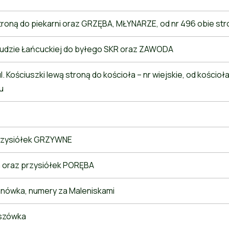
stroną do piekarni oraz GRZĘBA, MŁYNARZE, od nr 496 obie st
Rudzie Łańcuckiej do byłego SKR oraz ZAWODA
l. Kościuszki lewą stroną do kościoła – nr wiejskie, od kościoła
u
rzysiółek GRZYWNE
 oraz przysiółek PORĘBA
ranówka, numery za Maleniskami
szówka