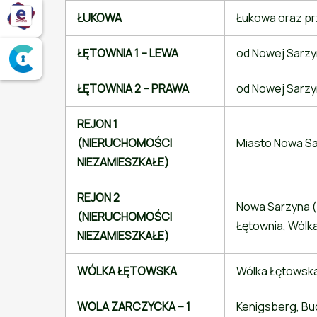
ŁUKOWA
Łukowa oraz pr
Elektroniczne Biuro Obsługi Mieszkańca
ŁĘTOWNIA 1 – LEWA
od Nowej Sarzyn
Serwis ePUAP
ŁĘTOWNIA 2 – PRAWA
od Nowej Sarzy
REJON 1
(NIERUCHOMOŚCI
Miasto Nowa Sa
NIEZAMIESZKAŁE)
REJON 2
Nowa Sarzyna (u
(NIERUCHOMOŚCI
Łętownia, Wólk
NIEZAMIESZKAŁE)
WÓLKA ŁĘTOWSKA
Wólka Łętowsk
WOLA ZARCZYCKA – 1
Kenigsberg, Bud