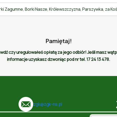
ki Zagumne, Borki Nasze, Królewszczyzna, Parszywka, za Kośc
Pamiętaj!
ź czy uregulowałeś opłatę za jego odbiór! Jeśli masz wątpli
informacje uzyskasz dzwoniąc pod nr tel. 17 24 13 478.
zgk@zgk-ns.pl