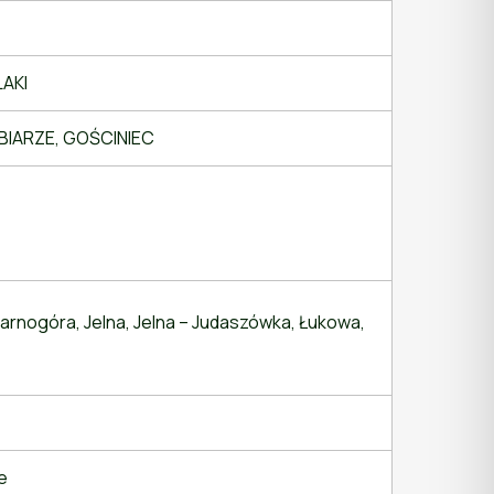
LAKI
BABIARZE, GOŚCINIEC
Tarnogóra, Jelna, Jelna – Judaszówka, Łukowa,
e