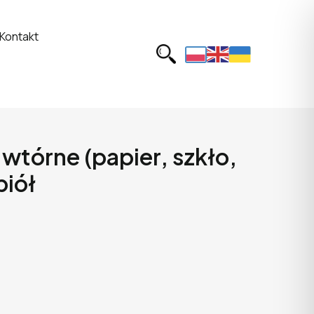
Kontakt
tórne (papier, szkło,
piół