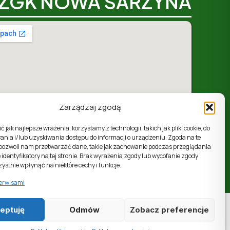
ZGK NOWA SARZYNA
Zarządzaj zgodą
 jak najlepsze wrażenia, korzystamy z technologii, takich jak pliki cookie, do
nia i/lub uzyskiwania dostępu do informacji o urządzeniu. Zgoda na te
 pozwoli nam przetwarzać dane, takie jak zachowanie podczas przeglądania
ul. 1 Maja 4, 37-310 Nowa Sarzyna, woj. podkarpackie
 identyfikatory na tej stronie. Brak wyrażenia zgody lub wycofanie zgody
ystnie wpłynąć na niektóre cechy i funkcje.
erwisami
eptuję
Odmów
Zobacz preferencje
Prawa autorskie © 2026 ZGK Nowa
Sarzyna