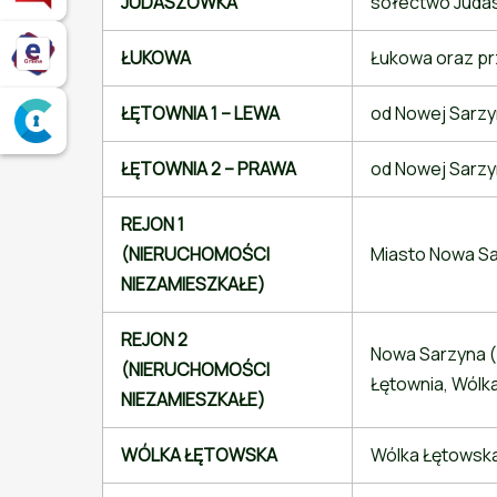
JUDASZÓWKA
sołectwo Juda
Elektroniczne Biuro Obsługi Mieszkańca
ŁUKOWA
Łukowa oraz pr
ŁĘTOWNIA 1 – LEWA
od Nowej Sarzyn
Serwis ePUAP
ŁĘTOWNIA 2 – PRAWA
od Nowej Sarzy
REJON 1
(NIERUCHOMOŚCI
Miasto Nowa Sa
NIEZAMIESZKAŁE)
REJON 2
Nowa Sarzyna (u
(NIERUCHOMOŚCI
Łętownia, Wólk
NIEZAMIESZKAŁE)
WÓLKA ŁĘTOWSKA
Wólka Łętowsk