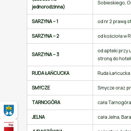
Sobieskiego, O
jednorodzinna)
SARZYNA – 1
od nr 2 prawą 
SARZYNA – 2
od kościoła w 
od apteki przy u
SARZYNA – 3
stroną do hotel
RUDA ŁAŃCUCKA
Ruda Łańcucka
SMYCZE
Smycze oraz p
TARNOGÓRA
cała Tarnogóra
Miasto i Gmina Nowa Sarzyna - oficjalna strona
JELNA
cała Jelna, Ba
Biuletyn Informacji Publicznej