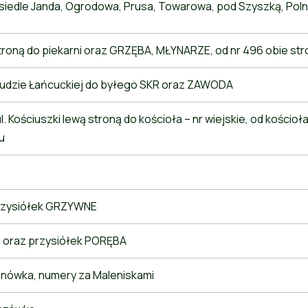
siedle Janda, Ogrodowa, Prusa, Towarowa, pod Szyszką, Polna
stroną do piekarni oraz GRZĘBA, MŁYNARZE, od nr 496 obie st
Rudzie Łańcuckiej do byłego SKR oraz ZAWODA
l. Kościuszki lewą stroną do kościoła – nr wiejskie, od kościoła
u
rzysiółek GRZYWNE
 oraz przysiółek PORĘBA
ranówka, numery za Maleniskami