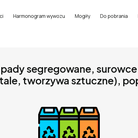
ci
Harmonogram wywozu
Mogiły
Do pobrania
dpady segregowane, surowce w
ale, tworzywa sztuczne), po