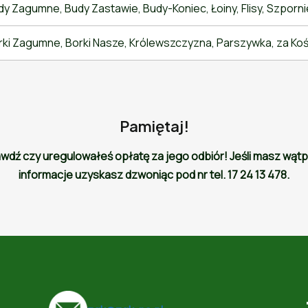
y Zagumne, Budy Zastawie, Budy-Koniec, Łoiny, Flisy, Szporni
ki Zagumne, Borki Nasze, Królewszczyzna, Parszywka, za Kośc
Pamiętaj!
ź czy uregulowałeś opłatę za jego odbiór! Jeśli masz wątpli
informacje uzyskasz dzwoniąc pod nr tel. 17 24 13 478.