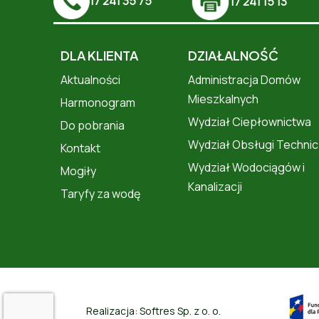
17 241 35 75
17 241 15 13
DLA KLIENTA
DZIAŁALNOŚĆ
Aktualności
Administracja Domów
Mieszkalnych
Harmonogram
Wydział Ciepłownictwa
Do pobrania
Wydział Obsługi Technic
Kontakt
Wydział Wodociągów i
Mogiły
Kanalizacji
Taryfy za wodę
Realizacja:
Softres Sp. z o. o.