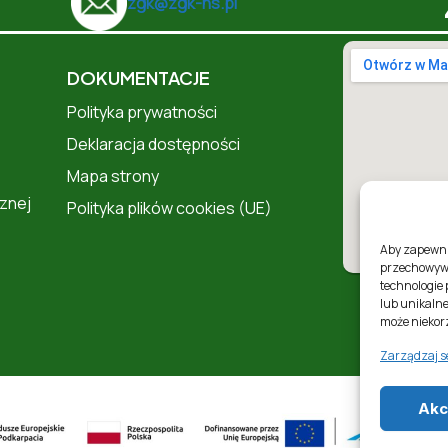
zgk@zgk-ns.pl
DOKUMENTACJE
Polityka prywatności
Deklaracja dostępności
Mapa strony
znej
Polityka plików cookies (UE)
Aby zapewnić
przechowywa
technologie
lub unikalne
może niekorz
Zarządzaj s
Akc