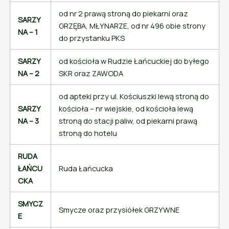
od nr 2 prawą stroną do piekarni oraz
SARZY
GRZĘBA, MŁYNARZE, od nr 496 obie strony
NA – 1
do przystanku PKS
SARZY
od kościoła w Rudzie Łańcuckiej do byłego
NA – 2
SKR oraz ZAWODA
od apteki przy ul. Kościuszki lewą stroną do
SARZY
kościoła – nr wiejskie, od kościoła lewą
NA – 3
stroną do stacji paliw, od piekarni prawą
stroną do hotelu
RUDA
ŁAŃCU
Ruda Łańcucka
CKA
SMYCZ
Smycze oraz przysiółek GRZYWNE
E