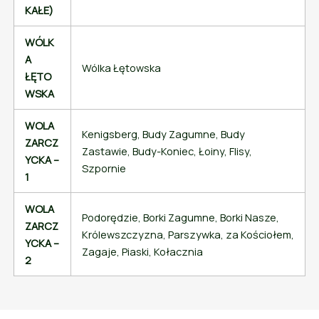
KAŁE)
WÓLK
A
Wólka Łętowska
ŁĘTO
WSKA
WOLA
Kenigsberg, Budy Zagumne, Budy
ZARCZ
Zastawie, Budy-Koniec, Łoiny, Flisy,
YCKA –
Szpornie
1
WOLA
Podorędzie, Borki Zagumne, Borki Nasze,
ZARCZ
Królewszczyzna, Parszywka, za Kościołem,
YCKA –
Zagaje, Piaski, Kołacznia
2