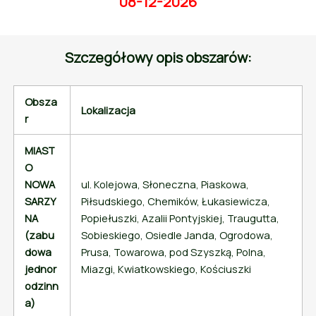
08-12-2026
Szczegółowy opis obszarów:
Obsza
Lokalizacja
r
MIAST
O
NOWA
ul. Kolejowa, Słoneczna, Piaskowa,
SARZY
Piłsudskiego, Chemików, Łukasiewicza,
NA
Popiełuszki, Azalii Pontyjskiej, Traugutta,
(zabu
Sobieskiego, Osiedle Janda, Ogrodowa,
dowa
Prusa, Towarowa, pod Szyszką, Polna,
jednor
Miazgi, Kwiatkowskiego, Kościuszki
odzinn
a)