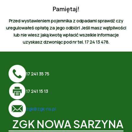
Pamiętaj!
Przed wystawieniem pojemnika z odpadami sprawdź czy
uregulowałeś opłatę za jego odbiór! Jeśli masz wątpliwości
lub nie wiesz jaką kwotę wpłacić wszelkie informacje
uzyskasz dzwoniąc pod nr tel. 17 24 13 478.
17 241 35 75
17 241 15 13
zgk@zgk-ns.pl
ZGK NOWA SARZYNA