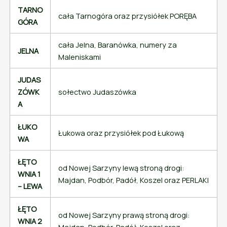
TARNO
cała Tarnogóra oraz przysiółek PORĘBA
GÓRA
cała Jelna, Baranówka, numery za
JELNA
Maleniskami
JUDAS
ZÓWK
sołectwo Judaszówka
A
ŁUKO
Łukowa oraz przysiółek pod Łukową
WA
ŁĘTO
od Nowej Sarzyny lewą stroną drogi:
WNIA 1
Majdan, Podbór, Padół, Koszel oraz PERLAKI
– LEWA
ŁĘTO
od Nowej Sarzyny prawą stroną drogi:
WNIA 2
Majdan, Podbór, Padół, Koszel oraz