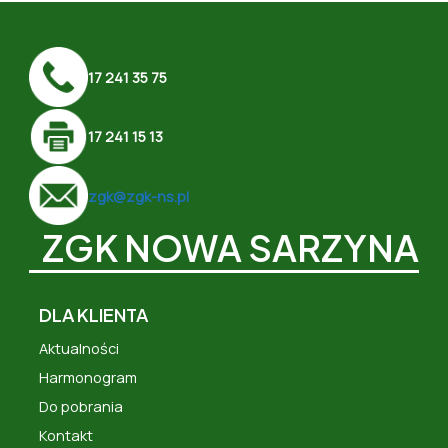
17 241 35 75
17 241 15 13
zgk@zgk-ns.pl
ZGK NOWA SARZYNA
DLA KLIENTA
Aktualności
Harmonogram
Do pobrania
Kontakt