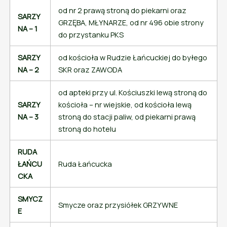
od nr 2 prawą stroną do piekarni oraz
SARZY
GRZĘBA, MŁYNARZE, od nr 496 obie strony
NA – 1
do przystanku PKS
SARZY
od kościoła w Rudzie Łańcuckiej do byłego
NA – 2
SKR oraz ZAWODA
od apteki przy ul. Kościuszki lewą stroną do
SARZY
kościoła – nr wiejskie, od kościoła lewą
NA – 3
stroną do stacji paliw, od piekarni prawą
stroną do hotelu
RUDA
ŁAŃCU
Ruda Łańcucka
CKA
SMYCZ
Smycze oraz przysiółek GRZYWNE
E