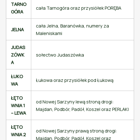
TARNO
cała Tarnogóra oraz przysiółek PORĘBA
GÓRA
cała Jelna, Baranówka, numery za
JELNA
Maleniskami
JUDAS
ZÓWK
sołectwo Judaszówka
A
ŁUKO
Łukowa oraz przysiółek pod Łukową
WA
ŁĘTO
od Nowej Sarzyny lewą stroną drogi:
WNIA 1
Majdan, Podbór, Padół, Koszel oraz PERLAKI
– LEWA
ŁĘTO
od Nowej Sarzyny prawą stroną drogi:
WNIA 2
Majdan, Podbór, Padół, Koszel oraz