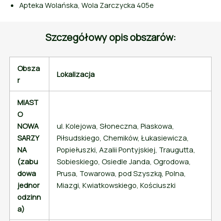
Apteka Wolańska, Wola Zarczycka 405e
Szczegółowy opis obszarów:
Obsza
Lokalizacja
r
MIAST
O
NOWA
ul. Kolejowa, Słoneczna, Piaskowa,
SARZY
Piłsudskiego, Chemików, Łukasiewicza,
NA
Popiełuszki, Azalii Pontyjskiej, Traugutta,
(zabu
Sobieskiego, Osiedle Janda, Ogrodowa,
dowa
Prusa, Towarowa, pod Szyszką, Polna,
jednor
Miazgi, Kwiatkowskiego, Kościuszki
odzinn
a)