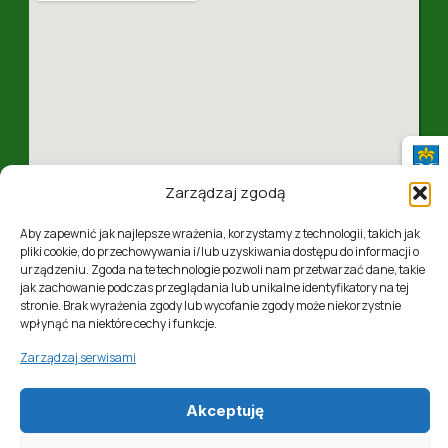
Zarządzaj zgodą
Aby zapewnić jak najlepsze wrażenia, korzystamy z technologii, takich jak
pliki cookie, do przechowywania i/lub uzyskiwania dostępu do informacji o
urządzeniu. Zgoda na te technologie pozwoli nam przetwarzać dane, takie
ul. 1 Maja 4, 37-310 Nowa Sarzyna, woj. podkarpackie
jak zachowanie podczas przeglądania lub unikalne identyfikatory na tej
stronie. Brak wyrażenia zgody lub wycofanie zgody może niekorzystnie
wpłynąć na niektóre cechy i funkcje.
Zarządzaj serwisami
Akceptuję
Realizacja:
Softres Sp. z o. o.