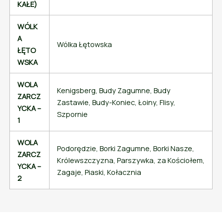
KAŁE)
WÓLK
A
Wólka Łętowska
ŁĘTO
WSKA
WOLA
Kenigsberg, Budy Zagumne, Budy
ZARCZ
Zastawie, Budy-Koniec, Łoiny, Flisy,
YCKA –
Szpornie
1
WOLA
Podorędzie, Borki Zagumne, Borki Nasze,
ZARCZ
Królewszczyzna, Parszywka, za Kościołem,
YCKA –
Zagaje, Piaski, Kołacznia
2