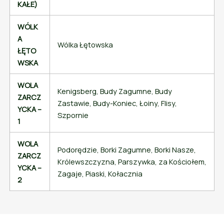
KAŁE)
WÓLK
A
Wólka Łętowska
ŁĘTO
WSKA
WOLA
Kenigsberg, Budy Zagumne, Budy
ZARCZ
Zastawie, Budy-Koniec, Łoiny, Flisy,
YCKA –
Szpornie
1
WOLA
Podorędzie, Borki Zagumne, Borki Nasze,
ZARCZ
Królewszczyzna, Parszywka, za Kościołem,
YCKA –
Zagaje, Piaski, Kołacznia
2