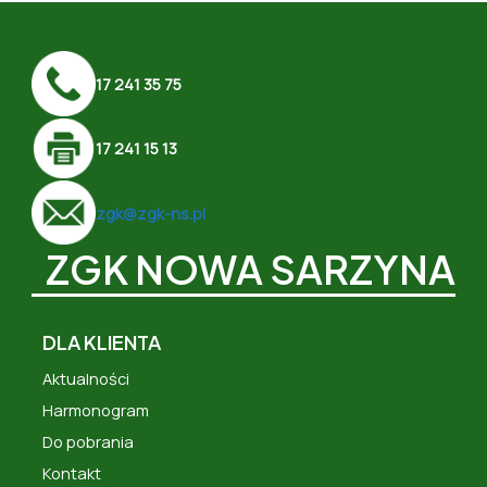
17 241 35 75
17 241 15 13
zgk@zgk-ns.pl
ZGK NOWA SARZYNA
DLA KLIENTA
Aktualności
Harmonogram
Do pobrania
Kontakt