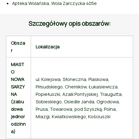
Apteka Wolańska, Wola Zarczycka 405e
Szczegółowy opis obszarów:
Obsza
Lokalizacja
r
MIAST
O
NOWA
ul. Kolejowa, Słoneczna, Piaskowa,
SARZY
Piłsudskiego, Chemików, Łukasiewicza,
NA
Popiełuszki, Azalii Pontyjskiej, Traugutta,
(zabu
Sobieskiego, Osiedle Janda, Ogrodowa,
dowa
Prusa, Towarowa, pod Szyszką, Polna,
jednor
Miazgi, Kwiatkowskiego, Kościuszki
odzinn
a)