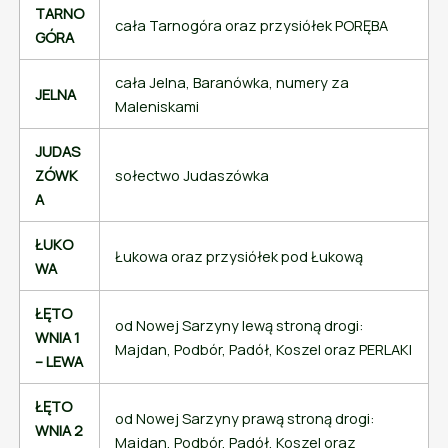
TARNO
cała Tarnogóra oraz przysiółek PORĘBA
GÓRA
cała Jelna, Baranówka, numery za
JELNA
Maleniskami
JUDAS
ZÓWK
sołectwo Judaszówka
A
ŁUKO
Łukowa oraz przysiółek pod Łukową
WA
ŁĘTO
od Nowej Sarzyny lewą stroną drogi:
WNIA 1
Majdan, Podbór, Padół, Koszel oraz PERLAKI
– LEWA
ŁĘTO
od Nowej Sarzyny prawą stroną drogi:
WNIA 2
Majdan, Podbór, Padół, Koszel oraz