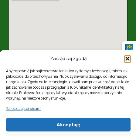
Zarządzaj zgodą
Aby zapewnić jak najlepsze wrażenia, korzystamy z technologii, takich jak
pliki cookie, do przechowywania i/lub uzyskiwania dostępu do informacji o
urządzeniu. Zgoda na te technologie pozwoli nam przetwarzać dane, takie
ul. 1 Maja 4, 37-310 Nowa Sarzyna, woj. podkarpackie
jak zachowanie podczas przeglądania lub unikalne identyfikatory na tej
stronie. Brak wyrażenia zgody lub wycofanie zgody może niekorzystnie
wpłynąć na niektóre cechy i funkcje.
Zarządzaj serwisami
Akceptuję
Realizacja:
Softres Sp. z o. o.