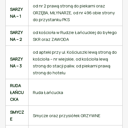
od nr 2 prawą stroną do piekarni oraz
SARZY
GRZĘBA, MŁYNARZE, od nr 496 obie strony
NA – 1
do przystanku PKS
SARZY
od kościoła w Rudzie Łańcuckiej do byłego
NA – 2
SKR oraz ZAWODA
od apteki przy ul. Kościuszki lewą stroną do
SARZY
kościoła – nr wiejskie, od kościoła lewą
NA – 3
stroną do stacji paliw, od piekarni prawą
stroną do hotelu
RUDA
ŁAŃCU
Ruda Łańcucka
CKA
SMYCZ
Smycze oraz przysiółek GRZYWNE
E