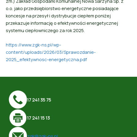
zm.) Zakład Gospodarki Komunalnej Nowa Sarzyna Sp. z
o.o. jako przedsiębiorstwo energetyczne posiadające
koncesje na przesył i dystrybucje ciepłem poniżej
przekazuje informację o efektywności energetycznej
systemu ciepłowniczego za rok 2025.
https://www.zgk-ns.pl/wp-
content/uploads/2026/03/Sprawozdanie-
2025_efektywnosc-energetyczna.pdf
17 241 35 75
17 241 15 13
zgk@zgk-ns.pl