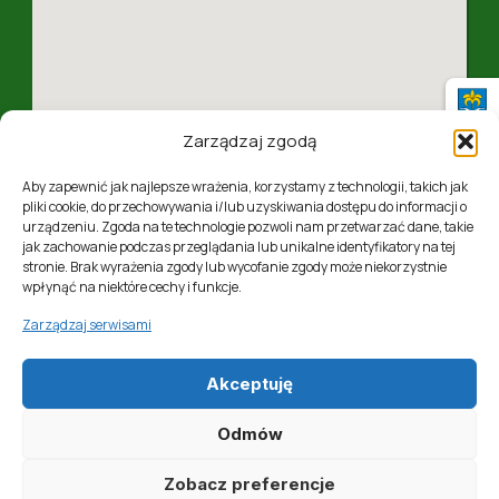
Zarządzaj zgodą
Aby zapewnić jak najlepsze wrażenia, korzystamy z technologii, takich jak
pliki cookie, do przechowywania i/lub uzyskiwania dostępu do informacji o
urządzeniu. Zgoda na te technologie pozwoli nam przetwarzać dane, takie
jak zachowanie podczas przeglądania lub unikalne identyfikatory na tej
ul. 1 Maja 4, 37-310 Nowa Sarzyna, woj. podkarpackie
stronie. Brak wyrażenia zgody lub wycofanie zgody może niekorzystnie
wpłynąć na niektóre cechy i funkcje.
Zarządzaj serwisami
Akceptuję
Realizacja:
Softres Sp. z o. o.
Odmów
Zobacz preferencje