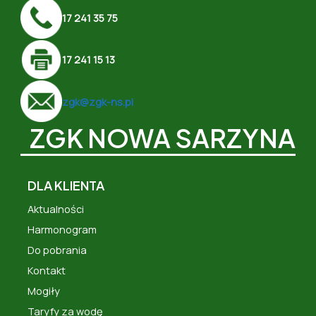
17 241 35 75
17 241 15 13
zgk@zgk-ns.pl
ZGK NOWA SARZYNA
DLA KLIENTA
Aktualności
Harmonogram
Do pobrania
Kontakt
Mogiły
Taryfy za wodę