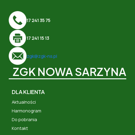
17 241 35 75
17 241 15 13
zgk@zgk-ns.pl
ZGK NOWA SARZYNA
DLA KLIENTA
Aktualności
Harmonogram
Do pobrania
Kontakt