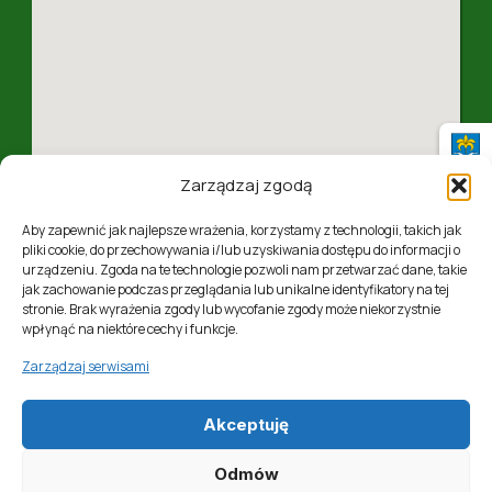
Zarządzaj zgodą
Aby zapewnić jak najlepsze wrażenia, korzystamy z technologii, takich jak
pliki cookie, do przechowywania i/lub uzyskiwania dostępu do informacji o
urządzeniu. Zgoda na te technologie pozwoli nam przetwarzać dane, takie
jak zachowanie podczas przeglądania lub unikalne identyfikatory na tej
ul. 1 Maja 4, 37-310 Nowa Sarzyna, woj. podkarpackie
stronie. Brak wyrażenia zgody lub wycofanie zgody może niekorzystnie
wpłynąć na niektóre cechy i funkcje.
Zarządzaj serwisami
Akceptuję
Realizacja:
Softres Sp. z o. o.
Odmów